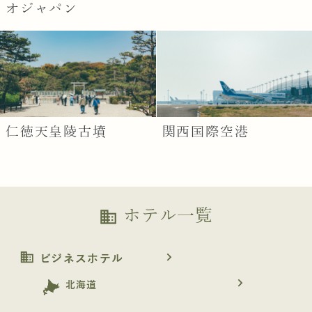
オジャパン
仁徳天皇陵古墳
関西国際空港
ホテル一覧
business
business
navigate_next
ビジネスホテル
navigate_next
北海道