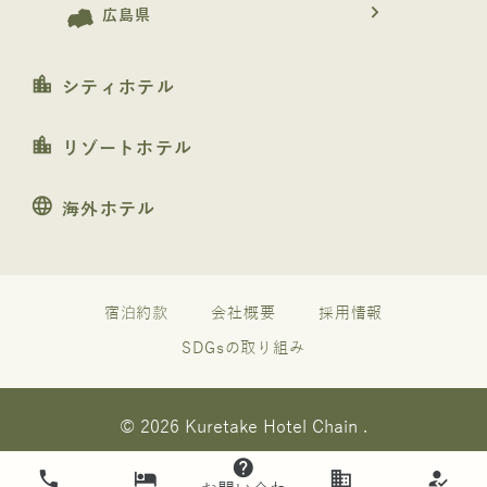
navigate_next
広島県
location_city
シティホテル
location_city
リゾートホテル
language
海外ホテル
宿泊約款
会社概要
採用情報
SDGsの取り組み
© 2026 Kuretake Hotel Chain .
help
phone
hotel
business
how_to_reg