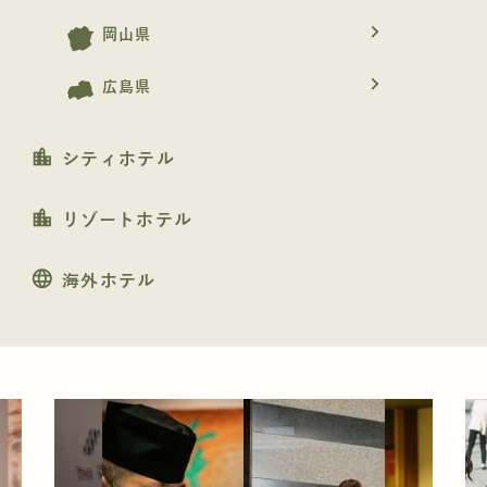
navigate_next
岡山県
navigate_next
広島県
location_city
シティホテル
location_city
リゾートホテル
language
海外ホテル