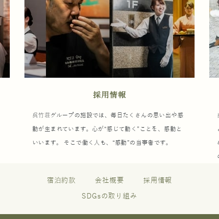
採用情報
ウ
呉竹荘グループの施設では、毎日たくさんの思い出や感
動が生まれています。心が“感じて動く”ことを、感動と
いいます。 そこで働く人も、“感動”の当事者です。
宿泊約款
会社概要
採用情報
SDGsの取り組み