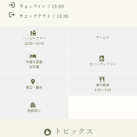
login
チェックイン / 15:00
logout
チェックアウト / 10:00
liquor
サービス
ハッピーアワー
18:00～20:00
hotel
local_laundry_service
快適な客室
コインランドリー
全50室
restaurant
location_on
無料朝食
周辺・観光
6:30～9:00
apartment
施設紹介
トピックス
recommend