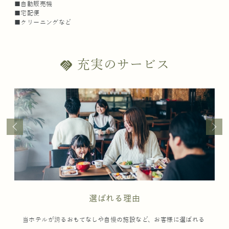
■自動販売機
■宅配便
■クリーニングなど
充実のサービス
handshake
選ばれる理由
当ホテルが誇るおもてなしや自慢の施設など、お客様に選ばれる