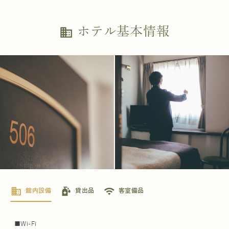
ホテル基本情報
business
business
sanitizer
wifi
館内設備
貸出品
客室備品
■Wi-Fi