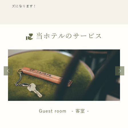
ズになります！
当ホテルのサービス
volunteer_activism
Guest room - 客室 -