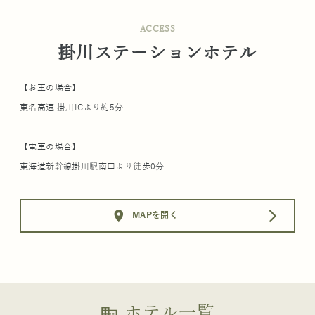
ACCESS
掛川ステーションホテル
【お車の場合】
東名高速 掛川ICより約5分
【電車の場合】
東海道新幹線掛川駅南口より徒歩0分
location_on
arrow_forward_ios
MAPを開く
ホテル一覧
business