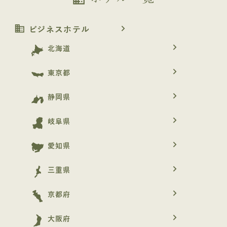
business
navigate_next
ビジネスホテル
navigate_next
北海道
navigate_next
東京都
navigate_next
静岡県
navigate_next
岐阜県
navigate_next
愛知県
navigate_next
三重県
navigate_next
京都府
navigate_next
大阪府