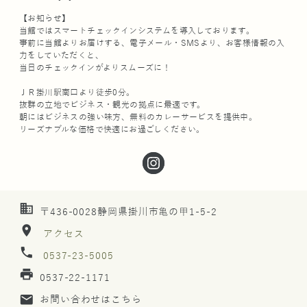
【お知らせ】
当館ではスマートチェックインシステムを導入しております。
事前に当館よりお届けする、電子メール・SMSより、お客様情報の入
力をしていただくと、
当日のチェックインがよりスムーズに！
ＪＲ掛川駅南口より徒歩0分。
抜群の立地でビジネス・観光の拠点に最適です。
朝にはビジネスの強い味方、無料のカレーサービスを提供中。
リーズナブルな価格で快適にお過ごしください。
business
〒436-0028静岡県掛川市亀の甲1-5-2
location_on
アクセス
phone
0537-23-5005
print
0537-22-1171
mail
お問い合わせはこちら