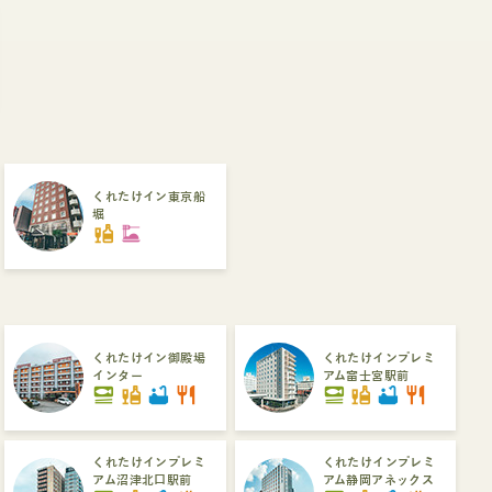
くれたけイン東京船
堀
liquor
dinner_dining
くれたけイン御殿場
くれたけインプレミ
インター
アム富士宮駅前
set_meal
liquor
bathtub
restaurant
set_meal
liquor
bathtub
restaurant
くれたけインプレミ
くれたけインプレミ
アム沼津北口駅前
アム静岡アネックス