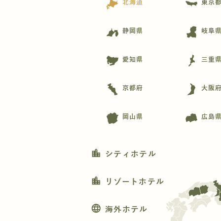
北海道
東京
静岡県
岐阜
愛知県
三重
京都府
大阪
岡山県
広島
location_city
シティホテル
location_city
リゾートホテル
language
海外ホテル