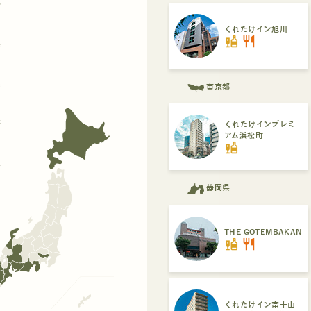
都
くれたけイン旭川
liquor
restaurant
県
県
東京都
府
くれたけインプレミ
アム浜松町
liquor
県
静岡県
THE GOTEMBAKAN
liquor
restaurant
くれたけイン富士山