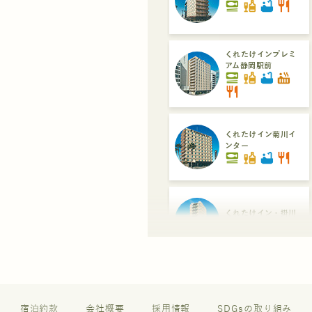
set_meal
liquor
bathtub
restaurant
くれたけインプレミ
アム静岡駅前
set_meal
liquor
bathtub
hot_tub
restaurant
くれたけイン菊川イ
ンター
set_meal
liquor
bathtub
restaurant
くれたけイン・掛川
set_meal
liquor
くれたけイン・セン
トラル浜松
set_meal
liquor
restaurant
宿泊約款
会社概要
採用情報
SDGsの取り組み