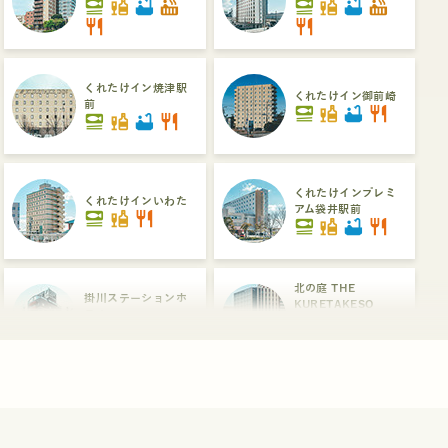
set_meal
liquor
bathtub
hot_tub
set_meal
liquor
bathtub
hot_tub
restaurant
restaurant
くれたけイン焼津駅
くれたけイン御前崎
前
set_meal
liquor
bathtub
restaurant
set_meal
liquor
bathtub
restaurant
くれたけインプレミ
くれたけインいわた
アム袋井駅前
set_meal
liquor
restaurant
set_meal
liquor
bathtub
restaurant
北の庭 THE
掛川ステーションホ
KURETAKESO
テル
set_meal
liquor
bathtub
hot_tub
liquor
restaurant
dinner_dining
くれたけイン浜松駅
浜松ステーションホ
南口プレミアム
テル
set_meal
liquor
bathtub
hot_tub
liquor
hot_tub
restaurant
dinner_dining