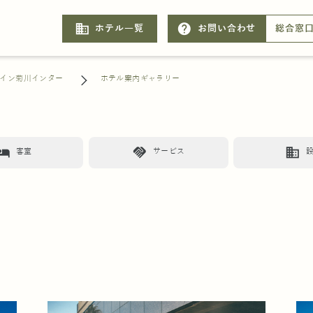
business
help
ホテル一覧
お問い合わせ
総合窓
イン菊川インター
ホテル案内ギャラリー
otel
handshake
business
客室
サービス