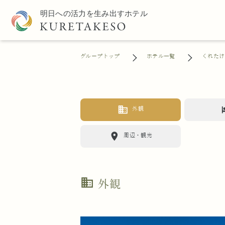
グループトップ
ホテル一覧
くれたけ
business
h
外観
location_on
周辺・観光
business
外観