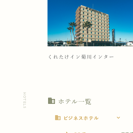
くれたけイン菊川インター
HOTELS
business
ホテル一覧
business
expand_more
ビジネスホテル