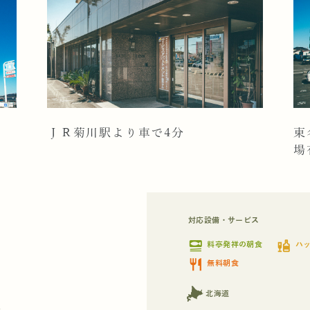
ＪＲ菊川駅より車で4分
東
場
対応設備・サービス
set_meal
liquor
料亭発祥の朝食
ハ
restaurant
無料朝食
北海道