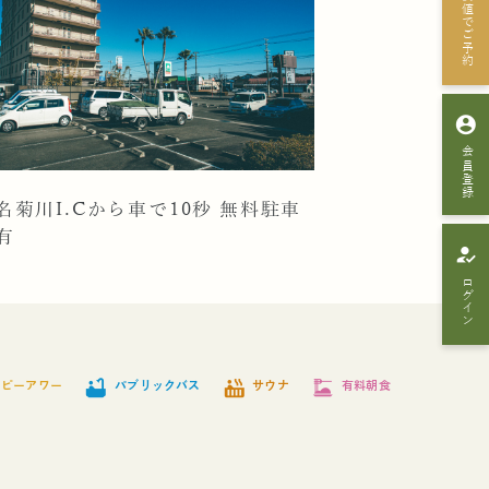
最安値でご予約
account_circle
会員登録
名菊川I.Cから車で10秒 無料駐車
有
how_to_reg
ログイン
bathtub
hot_tub
dinner_dining
ッピーアワー
パブリックバス
サウナ
有料朝食