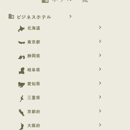
business
navigate_next
ビジネスホテル
navigate_next
北海道
navigate_next
東京都
navigate_next
静岡県
navigate_next
岐阜県
navigate_next
愛知県
navigate_next
三重県
navigate_next
京都府
navigate_next
大阪府