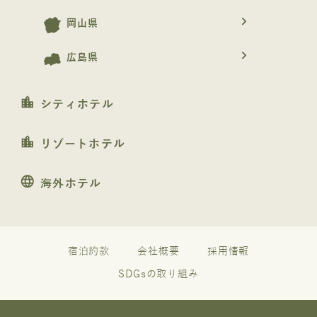
navigate_next
岡山県
navigate_next
広島県
location_city
シティホテル
location_city
リゾートホテル
language
海外ホテル
宿泊約款
会社概要
採用情報
SDGsの取り組み